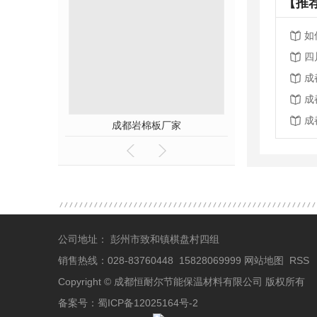
【推
如
四
成
成
成
成都岩棉板厂家
成都聚合聚
公司地址： 彭州市致和镇棋盘村四组
销售热线：028-83760448 15828069999
网站地图
RSS
Copyright © 成都恒耐尔节能保温材料有限公司 版权所有
备案号：
蜀ICP备12025164号-2