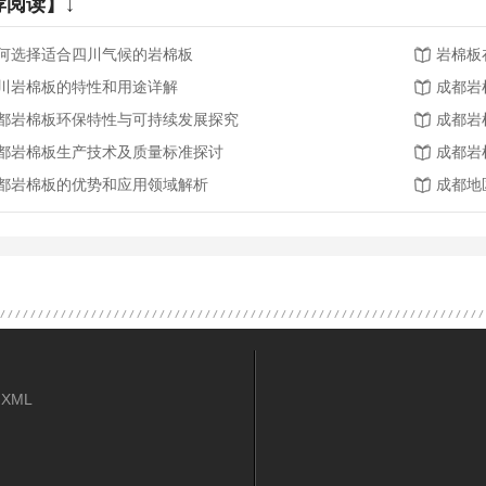
荐阅读】↓
何选择适合四川气候的岩棉板
岩棉板
川岩棉板的特性和用途详解
成都岩
都岩棉板环保特性与可持续发展探究
成都岩
都岩棉板生产技术及质量标准探讨
成都岩
都岩棉板的优势和应用领域解析
成都地
苯板批发
四川岩棉板性能
成都保
XML